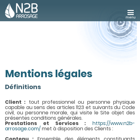
menu
ARROSAGE
AUTOMATIQUE
FONTAINERIE
BRUMISATION
ÉCLAIRAGE
EXTÉRIEUR
Mentions légales
RÉALISATIONS
RECRUTEMENT
Définitions
Client :
tout professionnel ou personne physique
capable au sens des articles 1123 et suivants du Code
civil, ou personne morale, qui visite le Site objet des
présentes conditions générales.
Prestations et Services :
https://www.n2b-
arrosage.com/
met à disposition des Clients :
Contenu :
Ensemble des éléments constituants