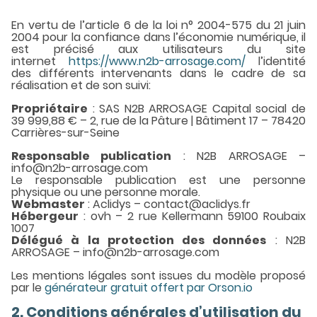
En vertu de l’article 6 de la loi n° 2004-575 du 21 juin
2004 pour la confiance dans l’économie numérique, il
est précisé aux utilisateurs du site
internet
https://www.n2b-arrosage.com/
l’identité
des différents intervenants dans le cadre de sa
réalisation et de son suivi:
Propriétaire
: SAS N2B ARROSAGE Capital social de
39 999,88 € – 2, rue de la Pâture | Bâtiment 17 – 78420
Carrières-sur-Seine
Responsable publication
: N2B ARROSAGE –
info@n2b-arrosage.com
Le responsable publication est une personne
physique ou une personne morale.
Webmaster
: Aclidys – contact@aclidys.fr
Hébergeur
: ovh – 2 rue Kellermann 59100 Roubaix
1007
Délégué à la protection des données
: N2B
ARROSAGE – info@n2b-arrosage.com
Les mentions légales sont issues du modèle proposé
par le
générateur gratuit offert par Orson.io
2. Conditions générales d’utilisation du