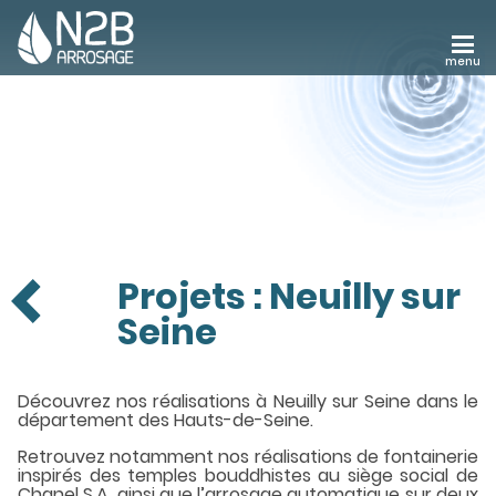
menu
ARROSAGE
AUTOMATIQUE
FONTAINERIE
BRUMISATION
ÉCLAIRAGE
EXTÉRIEUR
RÉALISATIONS
Projets : Neuilly sur
RECRUTEMENT
Seine
Découvrez nos réalisations à Neuilly sur Seine dans le
département des Hauts-de-Seine.
Retrouvez notamment nos réalisations de fontainerie
inspirés des temples bouddhistes au siège social de
Chanel S.A. ainsi que l’arrosage automatique sur deux